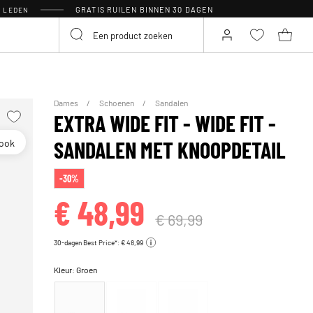
GRATIS RUILEN BINNEN 30 DAGEN
R LEDEN
Dames
Schoenen
Sandalen
EXTRA WIDE FIT - WIDE FIT -
look
SANDALEN MET KNOOPDETAIL
-30%
€ 48,99
€ 69,99
30-dagen Best Price*: € 48,99
Kleur:
Groen