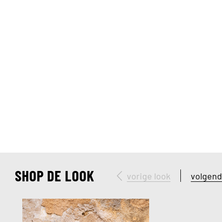
SHOP DE LOOK
vorige look
volgend