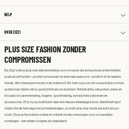
HELP
OVER ZIZZI
PLUS SIZE FASHION ZONDER
COMPROMISSEN
Bij Zizzi vind je plus size dameskleding voor vrouwen die zich precies willen kleden
zoals ze zelf willen – zonder concessies te doen aan pasvorm, comfort of de laatste
trends. We ontwerpen mode in de maten 40-64 met oog voor de vrouwelijke vormen,
zodat onze stijlen net zo goed zitten als ze eruitzien. Ontdek alles van jurken, jeans en
blouses tot zwemkleding, lingerie, sportkleding, extra brede schoenen en
accessoires. Of je nu op zoek bent naar een nieuwe alledaagse look, feestkleding of
stijlen die de hele dag met je meebewegen, je vindt plus size mode die echt als jou
voelt. Shop je favorieten online en ontdek mode ontworpen voor vrouwelijke
rondingen – niet alleen volgens de standaard.