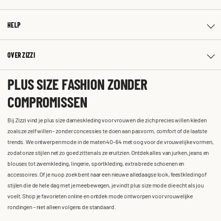
HELP
OVER ZIZZI
PLUS SIZE FASHION ZONDER
COMPROMISSEN
Bij Zizzi vind je plus size dameskleding voor vrouwen die zich precies willen kleden
zoals ze zelf willen – zonder concessies te doen aan pasvorm, comfort of de laatste
trends. We ontwerpen mode in de maten 40-64 met oog voor de vrouwelijke vormen,
zodat onze stijlen net zo goed zitten als ze eruitzien. Ontdek alles van jurken, jeans en
blouses tot zwemkleding, lingerie, sportkleding, extra brede schoenen en
accessoires. Of je nu op zoek bent naar een nieuwe alledaagse look, feestkleding of
stijlen die de hele dag met je meebewegen, je vindt plus size mode die echt als jou
voelt. Shop je favorieten online en ontdek mode ontworpen voor vrouwelijke
rondingen – niet alleen volgens de standaard.