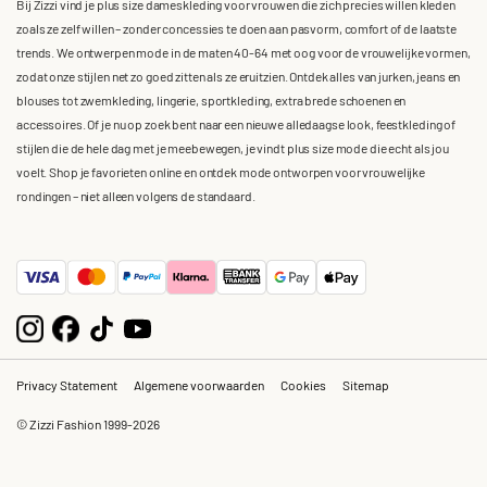
Bij Zizzi vind je plus size dameskleding voor vrouwen die zich precies willen kleden
zoals ze zelf willen – zonder concessies te doen aan pasvorm, comfort of de laatste
trends. We ontwerpen mode in de maten 40-64 met oog voor de vrouwelijke vormen,
zodat onze stijlen net zo goed zitten als ze eruitzien. Ontdek alles van jurken, jeans en
blouses tot zwemkleding, lingerie, sportkleding, extra brede schoenen en
accessoires. Of je nu op zoek bent naar een nieuwe alledaagse look, feestkleding of
stijlen die de hele dag met je meebewegen, je vindt plus size mode die echt als jou
voelt. Shop je favorieten online en ontdek mode ontworpen voor vrouwelijke
rondingen – niet alleen volgens de standaard.
Privacy Statement
Algemene voorwaarden
Cookies
Sitemap
© Zizzi Fashion 1999-2026