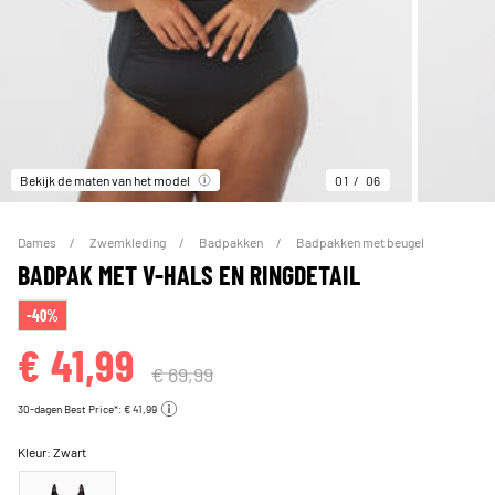
Bekijk de maten van het model
01
06
Dames
Zwemkleding
Badpakken
Badpakken met beugel
BADPAK MET V-HALS EN RINGDETAIL
-40%
€ 41,99
€ 69,99
30-dagen Best Price*: € 41,99
Kleur:
Zwart