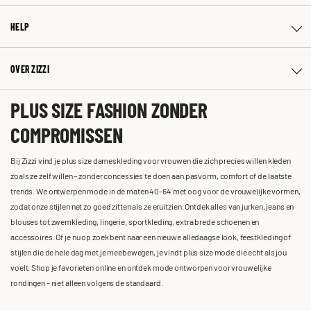
HELP
OVER ZIZZI
PLUS SIZE FASHION ZONDER
COMPROMISSEN
Bij Zizzi vind je plus size dameskleding voor vrouwen die zich precies willen kleden
zoals ze zelf willen – zonder concessies te doen aan pasvorm, comfort of de laatste
trends. We ontwerpen mode in de maten 40-64 met oog voor de vrouwelijke vormen,
zodat onze stijlen net zo goed zitten als ze eruitzien. Ontdek alles van jurken, jeans en
blouses tot zwemkleding, lingerie, sportkleding, extra brede schoenen en
accessoires. Of je nu op zoek bent naar een nieuwe alledaagse look, feestkleding of
stijlen die de hele dag met je meebewegen, je vindt plus size mode die echt als jou
voelt. Shop je favorieten online en ontdek mode ontworpen voor vrouwelijke
rondingen – niet alleen volgens de standaard.