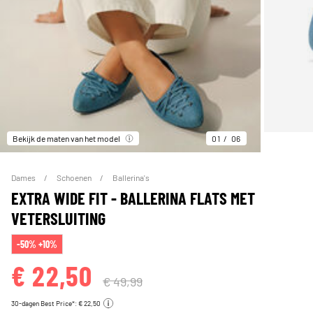
Bekijk de maten van het model
01
06
Dames
Schoenen
Ballerina's
EXTRA WIDE FIT - BALLERINA FLATS MET
VETERSLUITING
-50% +10%
€ 22,50
€ 49,99
30-dagen Best Price*: € 22,50