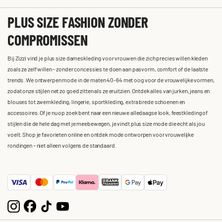
PLUS SIZE FASHION ZONDER
COMPROMISSEN
Bij Zizzi vind je plus size dameskleding voor vrouwen die zich precies willen kleden
zoals ze zelf willen – zonder concessies te doen aan pasvorm, comfort of de laatste
trends. We ontwerpen mode in de maten 40-64 met oog voor de vrouwelijke vormen,
zodat onze stijlen net zo goed zitten als ze eruitzien. Ontdek alles van jurken, jeans en
blouses tot zwemkleding, lingerie, sportkleding, extra brede schoenen en
accessoires. Of je nu op zoek bent naar een nieuwe alledaagse look, feestkleding of
stijlen die de hele dag met je meebewegen, je vindt plus size mode die echt als jou
voelt. Shop je favorieten online en ontdek mode ontworpen voor vrouwelijke
rondingen – niet alleen volgens de standaard.