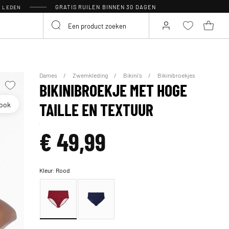
GRATIS RUILEN BINNEN 30 DAGEN
R LEDEN
Dames
Zwemkleding
Bikini's
Bikinibroekjes
BIKINIBROEKJE MET HOGE
look
TAILLE EN TEXTUUR
€ 49,99
Kleur:
Rood