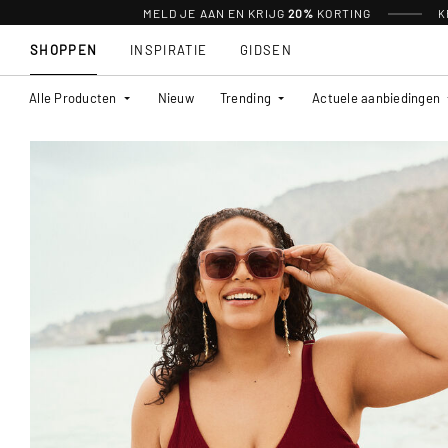
MELD JE AAN EN KRIJG
20%
KORTING
K
SHOPPEN
INSPIRATIE
GIDSEN
Alle Producten
Nieuw
Trending
Actuele aanbiedingen