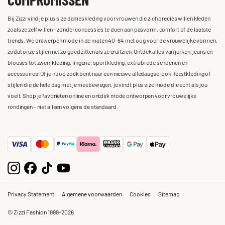
Bij Zizzi vind je plus size dameskleding voor vrouwen die zich precies willen kleden
zoals ze zelf willen – zonder concessies te doen aan pasvorm, comfort of de laatste
trends. We ontwerpen mode in de maten 40-64 met oog voor de vrouwelijke vormen,
zodat onze stijlen net zo goed zitten als ze eruitzien. Ontdek alles van jurken, jeans en
blouses tot zwemkleding, lingerie, sportkleding, extra brede schoenen en
accessoires. Of je nu op zoek bent naar een nieuwe alledaagse look, feestkleding of
stijlen die de hele dag met je meebewegen, je vindt plus size mode die echt als jou
voelt. Shop je favorieten online en ontdek mode ontworpen voor vrouwelijke
rondingen – niet alleen volgens de standaard.
Privacy Statement
Algemene voorwaarden
Cookies
Sitemap
© Zizzi Fashion 1999-2026