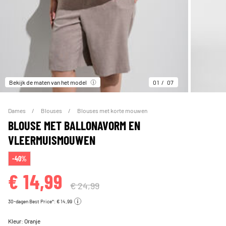
Bekijk de maten van het model
01
07
Dames
Blouses
Blouses met korte mouwen
BLOUSE MET BALLONAVORM EN
VLEERMUISMOUWEN
-40%
€ 14,99
€ 24,99
30-dagen Best Price*: € 14,99
Kleur:
Oranje