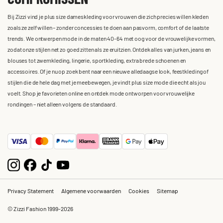
Bij Zizzi vind je plus size dameskleding voor vrouwen die zich precies willen kleden
zoals ze zelf willen – zonder concessies te doen aan pasvorm, comfort of de laatste
trends. We ontwerpen mode in de maten 40-64 met oog voor de vrouwelijke vormen,
zodat onze stijlen net zo goed zitten als ze eruitzien. Ontdek alles van jurken, jeans en
blouses tot zwemkleding, lingerie, sportkleding, extra brede schoenen en
accessoires. Of je nu op zoek bent naar een nieuwe alledaagse look, feestkleding of
stijlen die de hele dag met je meebewegen, je vindt plus size mode die echt als jou
voelt. Shop je favorieten online en ontdek mode ontworpen voor vrouwelijke
rondingen – niet alleen volgens de standaard.
Privacy Statement
Algemene voorwaarden
Cookies
Sitemap
© Zizzi Fashion 1999-2026