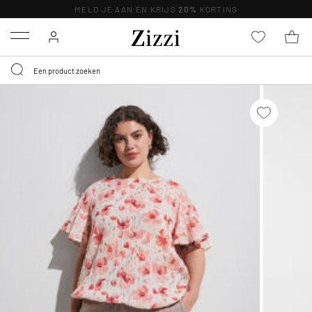
MELD JE AAN EN KRIJG
20%
KORTING
Menu