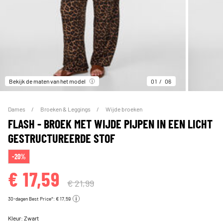
Bekijk de maten van het model
01
06
Dames
Broeken & Leggings
Wijde broeken
FLASH - BROEK MET WIJDE PIJPEN IN EEN LICHT
GESTRUCTUREERDE STOF
-20%
€ 17,59
€ 21,99
30-dagen Best Price*: € 17,59
Kleur:
Zwart