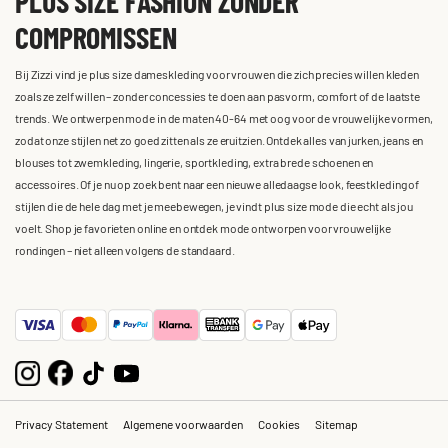
PLUS SIZE FASHION ZONDER
COMPROMISSEN
Bij Zizzi vind je plus size dameskleding voor vrouwen die zich precies willen kleden
zoals ze zelf willen – zonder concessies te doen aan pasvorm, comfort of de laatste
trends. We ontwerpen mode in de maten 40-64 met oog voor de vrouwelijke vormen,
zodat onze stijlen net zo goed zitten als ze eruitzien. Ontdek alles van jurken, jeans en
blouses tot zwemkleding, lingerie, sportkleding, extra brede schoenen en
accessoires. Of je nu op zoek bent naar een nieuwe alledaagse look, feestkleding of
stijlen die de hele dag met je meebewegen, je vindt plus size mode die echt als jou
voelt. Shop je favorieten online en ontdek mode ontworpen voor vrouwelijke
rondingen – niet alleen volgens de standaard.
Privacy Statement
Algemene voorwaarden
Cookies
Sitemap