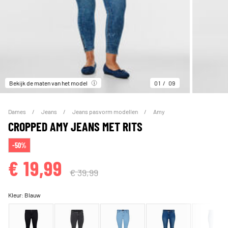
Bekijk de maten van het model
01
09
Dames
Jeans
Jeans pasvorm modellen
Amy
CROPPED AMY JEANS MET RITS
-50%
€ 19,99
€ 39,99
Kleur:
Blauw