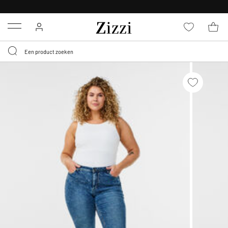
KRIJG BEZORGING VOOR 0,95€*
Menu