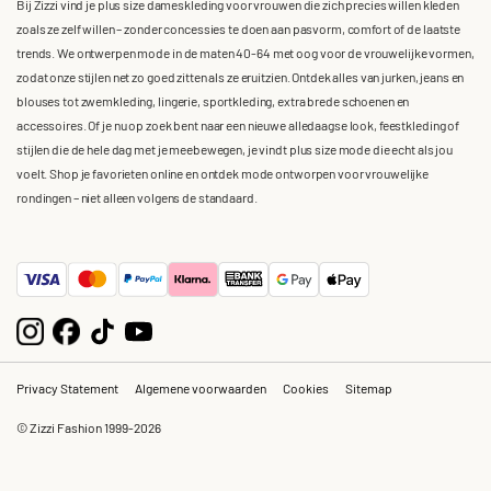
Bij Zizzi vind je plus size dameskleding voor vrouwen die zich precies willen kleden
zoals ze zelf willen – zonder concessies te doen aan pasvorm, comfort of de laatste
trends. We ontwerpen mode in de maten 40-64 met oog voor de vrouwelijke vormen,
zodat onze stijlen net zo goed zitten als ze eruitzien. Ontdek alles van jurken, jeans en
blouses tot zwemkleding, lingerie, sportkleding, extra brede schoenen en
accessoires. Of je nu op zoek bent naar een nieuwe alledaagse look, feestkleding of
stijlen die de hele dag met je meebewegen, je vindt plus size mode die echt als jou
voelt. Shop je favorieten online en ontdek mode ontworpen voor vrouwelijke
rondingen – niet alleen volgens de standaard.
Privacy Statement
Algemene voorwaarden
Cookies
Sitemap
© Zizzi Fashion 1999-2026