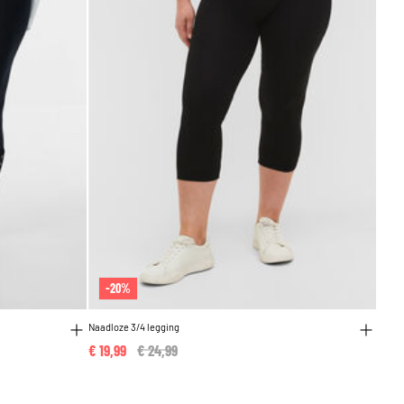
-20%
Naadloze 3/4 legging
€ 19,99
Price reduced from
€ 24,99
to