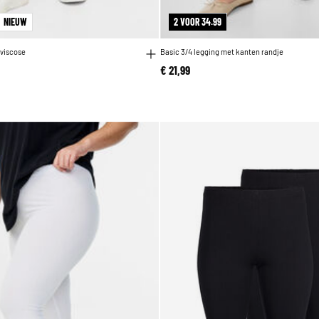
NIEUW
2 VOOR 34.99
 viscose
Basic 3/4 legging met kanten randje
€ 21,99