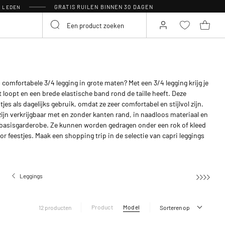
GRATIS RUILEN BINNEN 30 DAGEN
R LEDEN
comfortabele 3/4 legging in grote maten? Met een 3/4 legging krijg je
t loopt en een brede elastische band rond de taille heeft. Deze
tjes als dagelijks gebruik, omdat ze zeer comfortabel en stijlvol zijn.
zijn verkrijgbaar met en zonder kanten rand, in naadloos materiaal en
 je basisgarderobe. Ze kunnen worden gedragen onder een rok of kleed
or feestjes. Maak een shopping trip in de selectie van capri leggings
Leggings
Leggings in 3/4-lengte
Product
Model
12 producten
Sorteren op