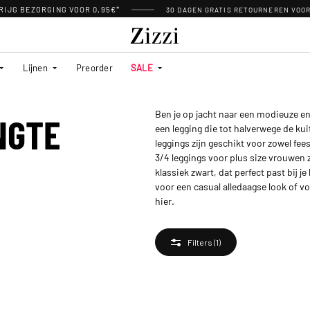
RIJG BEZORGING VOOR 0,95€*
30 DAGEN GRATIS RETOURNEREN VOO
Lijnen
Preorder
SALE
Ben je op jacht naar een modieuze en 
NGTE
een legging die tot halverwege de kui
leggings zijn geschikt voor zowel fees
3/4 leggings voor plus size vrouwen 
klassiek zwart, dat perfect past bij
voor een casual alledaagse look of vo
hier.
Filters
(1)