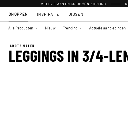
MELD JE AAN EN KRIJG
20%
KORTING
K
SHOPPEN
INSPIRATIE
GIDSEN
Alle Producten
Nieuw
Trending
Actuele aanbiedingen
GROTE MATEN
LEGGINGS IN 3/4-LE