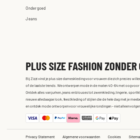
Ondergoed
Jeans
PLUS SIZE FASHION ZONDER
Bij Zizzi vind je plus size dameskleding voor vrouwen die zich precies will
of de laatste trends. We ontwerpen mode in de maten 40-64 met oog voor de 
Ontdek alles van jurken, jeans en blouses tot zwemkleding, lingerie, sportk
nieuwe alledaagse look, feestkleding of stijlen die de hele dag met je meebe
en ontdek mode ontworpen voor vrouwelijke rondingen – niet alleen volge
Privacy Statement
Algemene voorwaarden
Cookies
Sitem