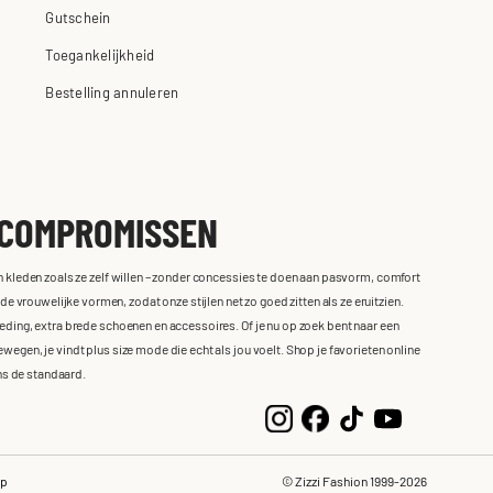
Gutschein
Toegankelijkheid
Bestelling annuleren
 COMPROMISSEN
en kleden zoals ze zelf willen – zonder concessies te doen aan pasvorm, comfort
vrouwelijke vormen, zodat onze stijlen net zo goed zitten als ze eruitzien.
leding, extra brede schoenen en accessoires. Of je nu op zoek bent naar een
wegen, je vindt plus size mode die echt als jou voelt. Shop je favorieten online
ns de standaard.
ap
© Zizzi Fashion 1999-2026