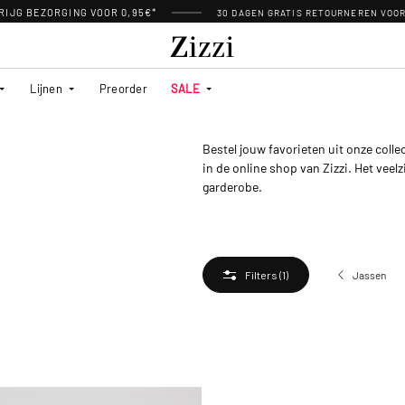
RIJG BEZORGING VOOR 0,95€*
30 DAGEN GRATIS RETOURNEREN VOO
Lijnen
Preorder
SALE
Bestel jouw favorieten uit onze col
in de online shop van Zizzi. Het veel
garderobe.
Jassen
Filters
(1)