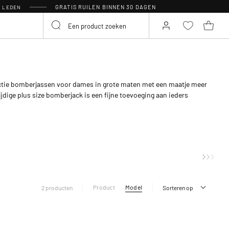
GRATIS RUILEN BINNEN 30 DAGEN
R LEDEN
lectie bomberjassen voor dames in grote maten met een maatje meer
zijdige plus size bomberjack is een fijne toevoeging aan ieders
Product
Model
2 producten
Sorteren op