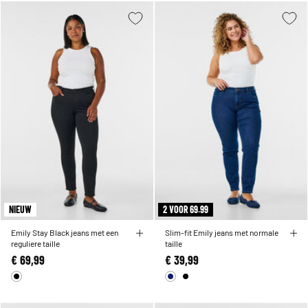
NIEUW
2 VOOR 69.99
Emily Stay Black jeans met een
Slim-fit Emily jeans met normale
reguliere taille
taille
€ 69,99
€ 39,99