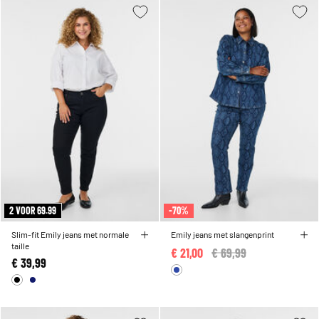
2 VOOR 69.99
-70%
Slim-fit Emily jeans met normale
Emily jeans met slangenprint
taille
€ 21,00
Price reduced from
€ 69,99
to
€ 39,99