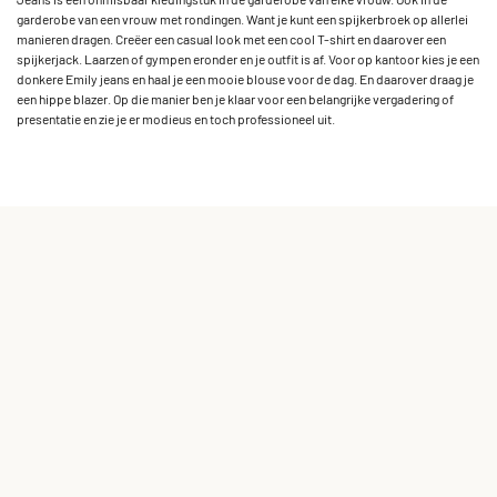
garderobe van een vrouw met rondingen. Want je kunt een spijkerbroek op allerlei
manieren dragen. Creëer een casual look met een cool T-shirt en daarover een
spijkerjack. Laarzen of gympen eronder en je outfit is af. Voor op kantoor kies je een
donkere Emily jeans en haal je een mooie blouse voor de dag. En daarover draag je
een hippe blazer. Op die manier ben je klaar voor een belangrijke vergadering of
presentatie en zie je er modieus en toch professioneel uit.