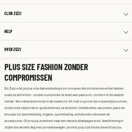
CLUB ZIZZI
HELP
OVER ZIZZI
PLUS SIZE FASHION ZONDER
COMPROMISSEN
Bij Zizzi vind je plus size dameskleding voor vrouwen die zich precies willen kleden
zoals ze zelf willen – zonder concessies te doen aan pasvorm, comfort of de laatste
trends. We ontwerpen mode in de maten 40-64 met oog voor de vrouwelijke vormen,
zodat onze stijlen net zo goed zitten als ze eruitzien. Ontdek alles van jurken, jeans en
blouses tot zwemkleding, lingerie, sportkleding, extra brede schoenen en
accessoires. Of je nu op zoek bent naar een nieuwe alledaagse look, feestkleding of
stijlen die de hele dag met je meebewegen, je vindt plus size mode die echt als jou