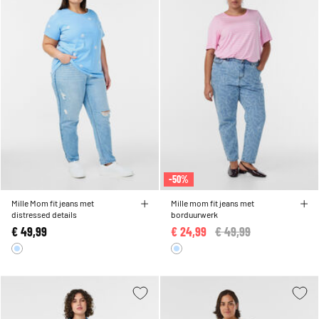
-50%
Mille Mom fit jeans met
Mille mom fit jeans met
distressed details
borduurwerk
€ 49,99
€ 24,99
Price reduced from
€ 49,99
to