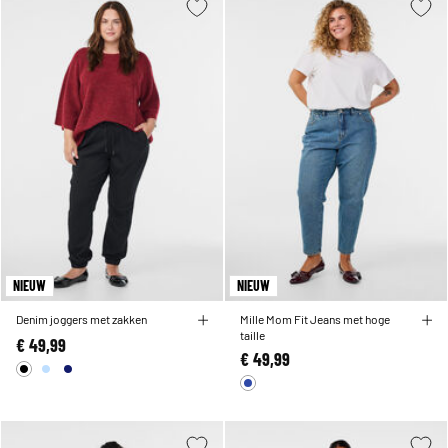
NIEUW
NIEUW
Denim joggers met zakken
Mille Mom Fit Jeans met hoge
taille
€ 49,99
€ 49,99