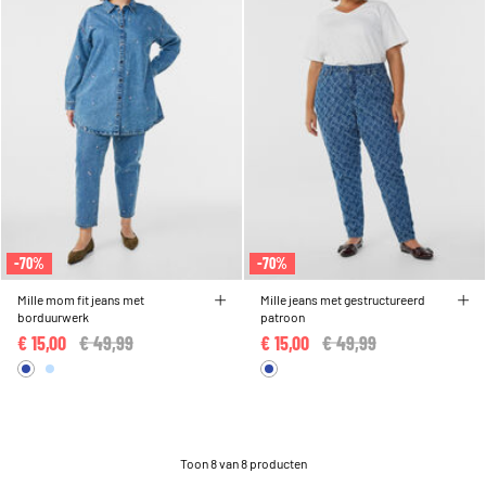
-70%
-70%
Mille mom fit jeans met
Mille jeans met gestructureerd
borduurwerk
patroon
€ 15,00
Price reduced from
€ 49,99
to
€ 15,00
Price reduced from
€ 49,99
to
Toon 8 van 8 producten