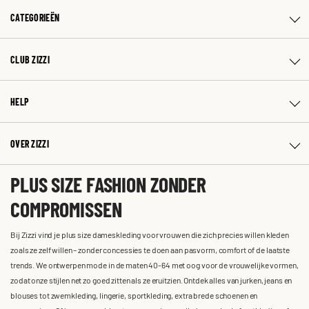
CATEGORIEËN
CLUB ZIZZI
HELP
OVER ZIZZI
PLUS SIZE FASHION ZONDER
COMPROMISSEN
Bij Zizzi vind je plus size dameskleding voor vrouwen die zich precies willen kleden
zoals ze zelf willen – zonder concessies te doen aan pasvorm, comfort of de laatste
trends. We ontwerpen mode in de maten 40-64 met oog voor de vrouwelijke vormen,
zodat onze stijlen net zo goed zitten als ze eruitzien. Ontdek alles van jurken, jeans en
blouses tot zwemkleding, lingerie, sportkleding, extra brede schoenen en