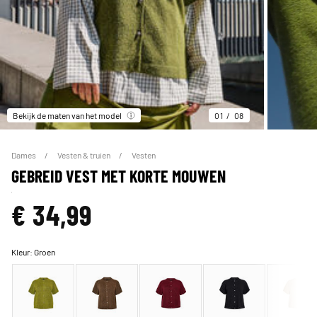
Bekijk de maten van het model
01
08
Dames
Vesten & truien
Vesten
GEBREID VEST MET KORTE MOUWEN
€ 34,99
Kleur:
Groen