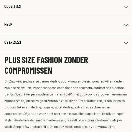
CLUB ZIZZI
HELP
OVER ZIZZI
PLUS SIZE FASHION ZONDER
COMPROMISSEN
Bij Zizzi vind je plus size dameskleding voor vrouwen die zich precies willen kleden
zoals ze zelf willen – zonder concessies te doen aan pasvorm, comfort of de laatste
trends. We ontwerpen mode in de maten 40-64 met oog voor de vrouwelijke vormen,
zodat onze stijlen net zo goed zitten als ze eruitzien. Ontdek alles van jurken, jeans en
blouses tot zwemkleding, lingerie, sportkleding, extra brede schoenen en
accessoires. Of je nu op zoek bent naar een nieuwe alledaagse look, feestkleding of
stijlen die de hele dag met je meebewegen, je vindt plus size mode die echt als jou
voelt. Shop je favorieten online en ontdek mode ontworpen voor vrouwelijke