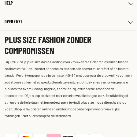
HELP
OVER ZIZZI
PLUS SIZE FASHION ZONDER
COMPROMISSEN
Bij Zizzi vind je plus size dameskleding voor vrouwen die zich precies willen kleden
zoals ze zelf willen – zonder concessies te doen aan pasvorm, comfort of de laatste
trends. We ontwerpen mode in de maten 40-64 met oog voor de vrouwelijke vormen,
zodat onze stijlen net zo goed zitten als ze eruitzien. Ontdek alles van jurken, jeans en
blouses tot zwemkleding, lingerie, sportkleding, extra brede schoenen en
accessoires. Of je nu op zoek bent naar een nieuwe alledaagse look, feestkleding of
stijlen die de hele dag met je meebewegen, je vindt plus size mode die echt als jou
voelt. Shop je favorieten online en ontdek mode ontworpen voor vrouwelijke
rondingen – niet alleen volgens de standaard.