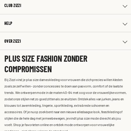
CLUB ZIZZI
HELP
OVER ZIZZI
PLUS SIZE FASHION ZONDER
COMPROMISSEN
Bij Zizzi vind je plus size dameskleding voor vrouwen die zich precies willen kleden
zoals ze zelf willen – zonder concessies te doen aan pasvorm, comfort of de laatste
trends. We ontwerpen mode in de maten 40-64 met oog voor de vrouwelijke vormen,
zodat onze stijlen net zo goed zitten als ze eruitzien. Ontdek alles van jurken, jeans en
blouses tot zwemkleding, lingerie, sportkleding, extra brede schoenen en
accessoires. Of je nu op zoek bent naar een nieuwe alledaagse look, feestkleding of
stijlen die de hele dag met je meebewegen, je vindt plus size mode die echt als jou
voelt. Shop je favorieten online en ontdek mode ontworpen voor vrouwelijke