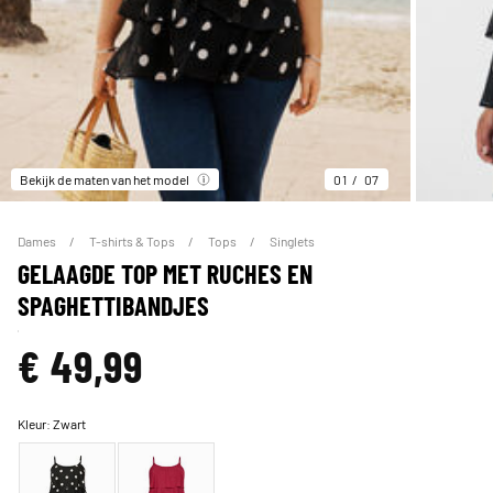
Bekijk de maten van het model
01
07
Dames
T-shirts & Tops
Tops
Singlets
GELAAGDE TOP MET RUCHES EN
SPAGHETTIBANDJES
€ 49,99
Kleur:
Zwart