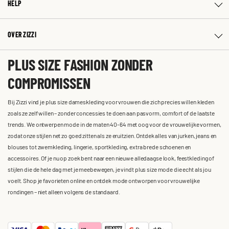
HELP
OVER ZIZZI
PLUS SIZE FASHION ZONDER
COMPROMISSEN
Bij Zizzi vind je plus size dameskleding voor vrouwen die zich precies willen kleden
zoals ze zelf willen – zonder concessies te doen aan pasvorm, comfort of de laatste
trends. We ontwerpen mode in de maten 40-64 met oog voor de vrouwelijke vormen,
zodat onze stijlen net zo goed zitten als ze eruitzien. Ontdek alles van jurken, jeans en
blouses tot zwemkleding, lingerie, sportkleding, extra brede schoenen en
accessoires. Of je nu op zoek bent naar een nieuwe alledaagse look, feestkleding of
stijlen die de hele dag met je meebewegen, je vindt plus size mode die echt als jou
voelt. Shop je favorieten online en ontdek mode ontworpen voor vrouwelijke
rondingen – niet alleen volgens de standaard.