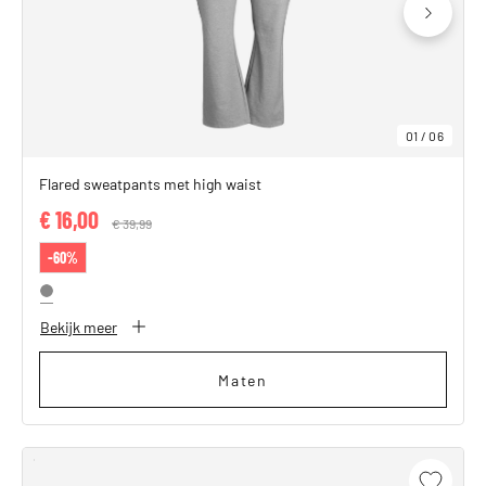
01
/
06
Flared sweatpants met high waist
€ 16,00
Price reduced from
€ 39,99
to
-60%
Bekijk meer
Maten