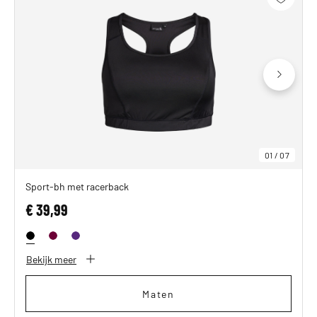
01
/
07
Sport-bh met racerback
€ 39,99
Bekijk meer
Maten