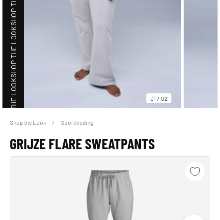
SHOP THE LOOK
SHOP THE LOOK
01
/
02
Shop the Look
Sportkleding
SHOP THE LOOK
GRIJZE FLARE SWEATPANTS
SHOP THE LOOK