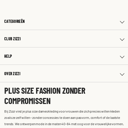
CATEGORIEËN
CLUB ZIZZI
HELP
OVER ZIZZI
PLUS SIZE FASHION ZONDER
COMPROMISSEN
Bij Zizzi vind je plus size dameskleding voor vrouwen die zich precies willen kleden
zoals ze zelf willen – zonder concessies te doen aan pasvorm, comfort of de laatste
trends. We ontwerpen mode in de maten 40-64 met oog voor de vrouwelijke vormen,