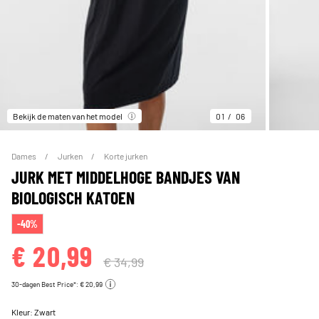
Bekijk de maten van het model
01
06
Dames
Jurken
Korte jurken
JURK MET MIDDELHOGE BANDJES VAN
BIOLOGISCH KATOEN
-40%
€ 20,99
€ 34,99
30-dagen Best Price*: € 20,99
Kleur:
Zwart