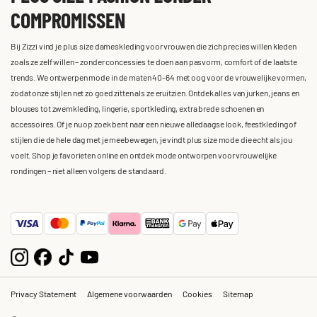
COMPROMISSEN
Bij Zizzi vind je plus size dameskleding voor vrouwen die zich precies willen kleden
zoals ze zelf willen – zonder concessies te doen aan pasvorm, comfort of de laatste
trends. We ontwerpen mode in de maten 40-64 met oog voor de vrouwelijke vormen,
zodat onze stijlen net zo goed zitten als ze eruitzien. Ontdek alles van jurken, jeans en
blouses tot zwemkleding, lingerie, sportkleding, extra brede schoenen en
accessoires. Of je nu op zoek bent naar een nieuwe alledaagse look, feestkleding of
stijlen die de hele dag met je meebewegen, je vindt plus size mode die echt als jou
voelt. Shop je favorieten online en ontdek mode ontworpen voor vrouwelijke
rondingen – niet alleen volgens de standaard.
Privacy Statement
Algemene voorwaarden
Cookies
Sitemap