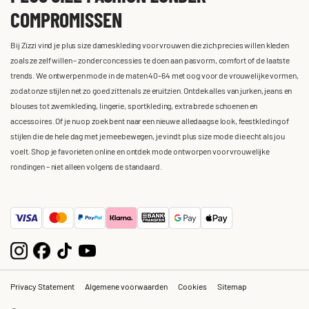
COMPROMISSEN
Bij Zizzi vind je plus size dameskleding voor vrouwen die zich precies willen kleden
zoals ze zelf willen – zonder concessies te doen aan pasvorm, comfort of de laatste
trends. We ontwerpen mode in de maten 40-64 met oog voor de vrouwelijke vormen,
zodat onze stijlen net zo goed zitten als ze eruitzien. Ontdek alles van jurken, jeans en
blouses tot zwemkleding, lingerie, sportkleding, extra brede schoenen en
accessoires. Of je nu op zoek bent naar een nieuwe alledaagse look, feestkleding of
stijlen die de hele dag met je meebewegen, je vindt plus size mode die echt als jou
voelt. Shop je favorieten online en ontdek mode ontworpen voor vrouwelijke
rondingen – niet alleen volgens de standaard.
Privacy Statement
Algemene voorwaarden
Cookies
Sitemap