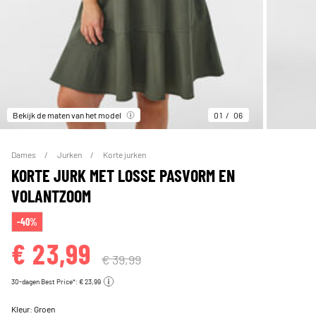
Bekijk de maten van het model
01
06
Dames
Jurken
Korte jurken
KORTE JURK MET LOSSE PASVORM EN
VOLANTZOOM
-40%
€ 23,99
€ 39,99
30-dagen Best Price*: € 23,99
Kleur:
Groen