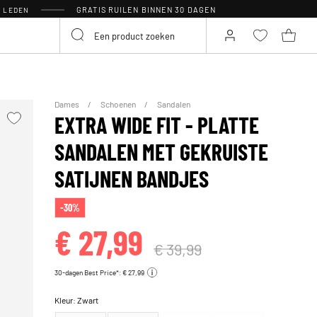
GRATIS RUILEN BINNEN 30 DAGEN
R LEDEN
Dames
Schoenen
Sandalen
EXTRA WIDE FIT - PLATTE
SANDALEN MET GEKRUISTE
SATIJNEN BANDJES
-30%
€ 27,99
€ 39,99
30-dagen Best Price*: € 27,99
Kleur:
Zwart