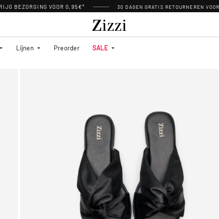
RIJG BEZORGING VOOR 0,95€*
30 DAGEN GRATIS RETOURNEREN VOO
Lijnen
Preorder
SALE