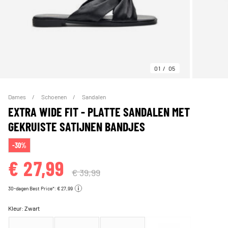
01
05
Dames
Schoenen
Sandalen
EXTRA WIDE FIT - PLATTE SANDALEN MET
GEKRUISTE SATIJNEN BANDJES
-30%
€ 27,99
€ 39,99
30-dagen Best Price*: € 27,99
Kleur:
Zwart