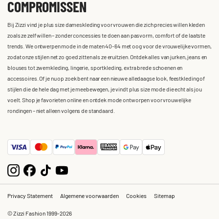
COMPROMISSEN
Bij Zizzi vind je plus size dameskleding voor vrouwen die zich precies willen kleden
zoals ze zelf willen – zonder concessies te doen aan pasvorm, comfort of de laatste
trends. We ontwerpen mode in de maten 40-64 met oog voor de vrouwelijke vormen,
zodat onze stijlen net zo goed zitten als ze eruitzien. Ontdek alles van jurken, jeans en
blouses tot zwemkleding, lingerie, sportkleding, extra brede schoenen en
accessoires. Of je nu op zoek bent naar een nieuwe alledaagse look, feestkleding of
stijlen die de hele dag met je meebewegen, je vindt plus size mode die echt als jou
voelt. Shop je favorieten online en ontdek mode ontworpen voor vrouwelijke
rondingen – niet alleen volgens de standaard.
Privacy Statement
Algemene voorwaarden
Cookies
Sitemap
© Zizzi Fashion 1999-2026