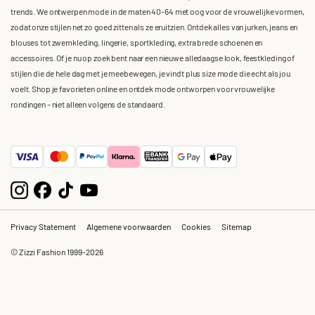
trends. We ontwerpen mode in de maten 40-64 met oog voor de vrouwelijke vormen,
zodat onze stijlen net zo goed zitten als ze eruitzien. Ontdek alles van jurken, jeans en
blouses tot zwemkleding, lingerie, sportkleding, extra brede schoenen en
accessoires. Of je nu op zoek bent naar een nieuwe alledaagse look, feestkleding of
stijlen die de hele dag met je meebewegen, je vindt plus size mode die echt als jou
voelt. Shop je favorieten online en ontdek mode ontworpen voor vrouwelijke
rondingen – niet alleen volgens de standaard.
Privacy Statement
Algemene voorwaarden
Cookies
Sitemap
© Zizzi Fashion 1999-2026