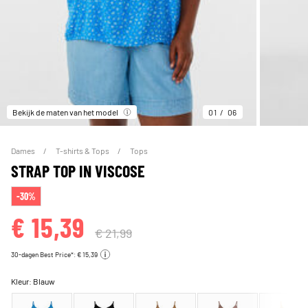
Bekijk de maten van het model
01
06
Dames
T-shirts & Tops
Tops
STRAP TOP IN VISCOSE
-30%
€ 15,39
€ 21,99
30-dagen Best Price*: € 15,39
Kleur:
Blauw