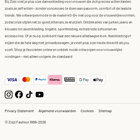
Bij Zizzi vind je plus size dameskleding voor vrouwen die zich precies willen kleden
zoals ze zelf willen – zonder concessies te doen aan pasvorm, comfort of de laatste
trends. We ontwerpen mode in de maten 40-64 met oog voor de vrouwelijke vormen,
zodat onze stijlen net zo goed zitten als ze eruitzien. Ontdek alles van jurken, jeans en
blouses tot zwemkleding, lingerie, sportkleding, extra brede schoenen en
accessoires. Of je nu op zoek bent naar een nieuwe alledaagse look, feestkleding of
stijlen die de hele dag met je meebewegen, je vindt plus size mode die echt als jou
voelt. Shop je favorieten online en ontdek mode ontworpen voor vrouwelijke
rondingen – niet alleen volgens de standaard.
Privacy Statement
Algemene voorwaarden
Cookies
Sitemap
© Zizzi Fashion 1999-2026