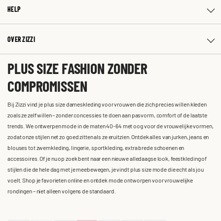
HELP
OVER ZIZZI
PLUS SIZE FASHION ZONDER
COMPROMISSEN
Bij Zizzi vind je plus size dameskleding voor vrouwen die zich precies willen kleden
zoals ze zelf willen – zonder concessies te doen aan pasvorm, comfort of de laatste
trends. We ontwerpen mode in de maten 40-64 met oog voor de vrouwelijke vormen,
zodat onze stijlen net zo goed zitten als ze eruitzien. Ontdek alles van jurken, jeans en
blouses tot zwemkleding, lingerie, sportkleding, extra brede schoenen en
accessoires. Of je nu op zoek bent naar een nieuwe alledaagse look, feestkleding of
stijlen die de hele dag met je meebewegen, je vindt plus size mode die echt als jou
voelt. Shop je favorieten online en ontdek mode ontworpen voor vrouwelijke
rondingen – niet alleen volgens de standaard.