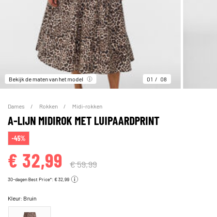
Bekijk de maten van het model
01
08
Dames
Rokken
Midi-rokken
A-LIJN MIDIROK MET LUIPAARDPRINT
-45%
€ 32,99
€ 59,99
30-dagen Best Price*: € 32,99
Kleur:
Bruin