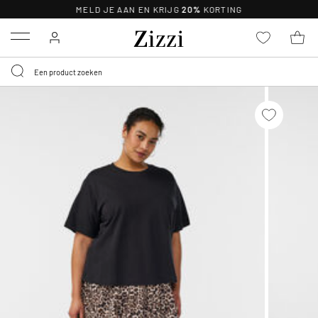
MELD JE AAN EN KRIJG
20%
KORTING
Menu