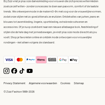
Bij Zizzi vind je plus size dameskleding voor vrouwen die zich precies willen kleden
zoals ze zelf willen – zonder concessies te doen aan pasvorm, comfort of de laatste
trends. We ontwerpen mode in de maten 40-64 met oog voor de vrouwelijke vormen,
zodat onze stijlen net zo goed zitten als ze eruitzien. Ontdek alles van jurken, jeans en
blouses tot zwemkleding, lingerie, sportkleding, extra brede schoenen en
accessoires. Of je nu op zoek bent naar een nieuwe alledaagse look, feestkleding of
stijlen die de hele dag met je meebewegen, je vindt plus size mode die echt als jou
voelt. Shop je favorieten online en ontdek mode ontworpen voor vrouwelijke
rondingen – niet alleen volgens de standaard.
Privacy Statement
Algemene voorwaarden
Cookies
Sitemap
© Zizzi Fashion 1999-2026