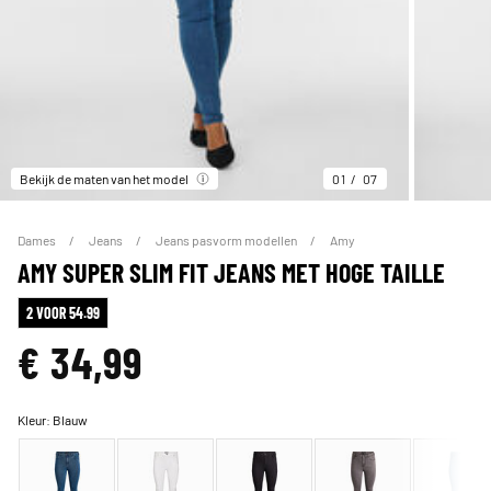
Bekijk de maten van het model
01
07
Dames
Jeans
Jeans pasvorm modellen
Amy
AMY SUPER SLIM FIT JEANS MET HOGE TAILLE
2 VOOR 54.99
€ 34,99
Kleur:
Blauw