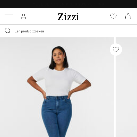
KRIJG BEZORGING VOOR 0,95€*
Menu