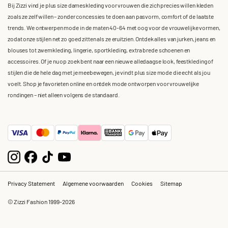
Bij Zizzi vind je plus size dameskleding voor vrouwen die zich precies willen kleden
zoals ze zelf willen – zonder concessies te doen aan pasvorm, comfort of de laatste
trends. We ontwerpen mode in de maten 40-64 met oog voor de vrouwelijke vormen,
zodat onze stijlen net zo goed zitten als ze eruitzien. Ontdek alles van jurken, jeans en
blouses tot zwemkleding, lingerie, sportkleding, extra brede schoenen en
accessoires. Of je nu op zoek bent naar een nieuwe alledaagse look, feestkleding of
stijlen die de hele dag met je meebewegen, je vindt plus size mode die echt als jou
voelt. Shop je favorieten online en ontdek mode ontworpen voor vrouwelijke
rondingen – niet alleen volgens de standaard.
Privacy Statement
Algemene voorwaarden
Cookies
Sitemap
© Zizzi Fashion 1999-2026