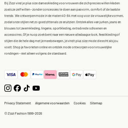
Bij Zizzi vind je plus size dameskleding voor vrouwen die zich precies willen kleden
zoals ze zelf willen – zonder concessies te doen aan pasvorm, comfort of de laatste
trends. We ontwerpen mode in de maten 40-64 met oog voor de vrouwelijke vormen,
zodat onze stijlen net zo goed zitten als ze eruitzien. Ontdek alles van jurken, jeans en
blouses tot zwemkleding, lingerie, sportkleding, extra brede schoenen en
accessoires. Of je nu op zoek bent naar een nieuwe alledaagse look, feestkleding of
stijlen die de hele dag met je meebewegen, je vindt plus size mode die echt als jou
voelt. Shop je favorieten online en ontdek mode ontworpen voor vrouwelijke
rondingen – niet alleen volgens de standaard.
Privacy Statement
Algemene voorwaarden
Cookies
Sitemap
© Zizzi Fashion 1999-2026