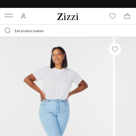
KRIJG BEZORGING VOOR 0,95€*
Menu