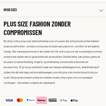
OVER ZIZZI
PLUS SIZE FASHION ZONDER
COMPROMISSEN
Bij Zizzi vind je plus size dameskleding voor vrouwen die zich precies willen kleden
zoals ze zelf willen – zonder concessies te doen aan pasvorm, comfort of de laatste
trends. We ontwerpen mode in de maten 40-64 met oog voor de vrouwelijke vormen,
zodat onze stijlen net zo goed zitten als ze eruitzien. Ontdek alles van jurken, jeans en
blouses tot zwemkleding, lingerie, sportkleding, extra brede schoenen en
accessoires. Of je nu op zoek bent naar een nieuwe alledaagse look, feestkleding of
stijlen die de hele dag met je meebewegen, je vindt plus size mode die echt als jou
voelt. Shop je favorieten online en ontdek mode ontworpen voor vrouwelijke
rondingen – niet alleen volgens de standaard.