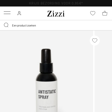
KRIJG BEZORGING VOOR 0,95€*
Menu