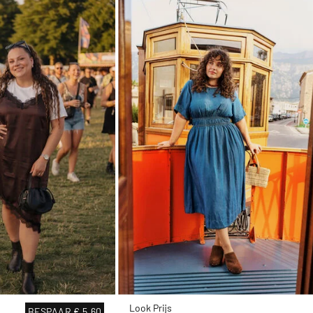
Look Prijs
BESPAAR
€ 5,60