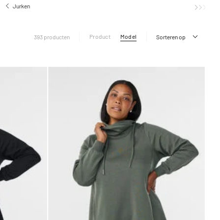
Jurken
Alledaagse jurken
Product
Model
393 producten
Sorteren op