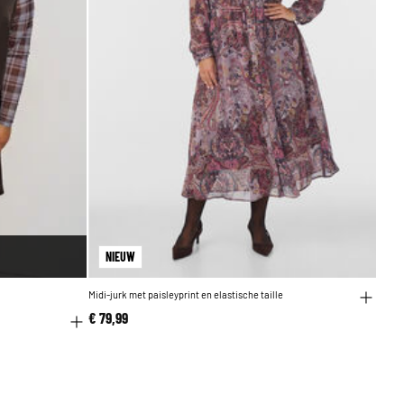
NIEUW
Midi-jurk met paisleyprint en elastische taille
€ 79,99