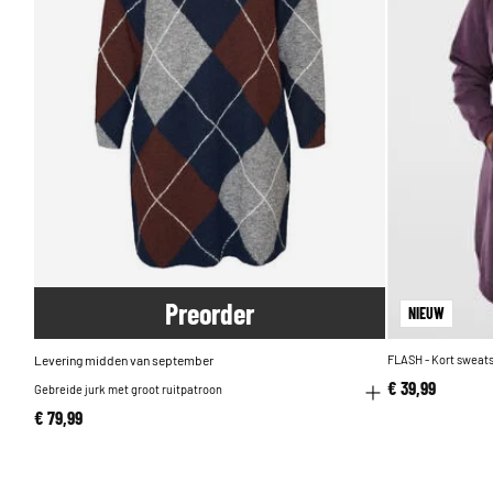
Pre
order
NIEUW
Levering midden van september
FLASH - Kort sweats
€ 39,99
Gebreide jurk met groot ruitpatroon
€ 79,99