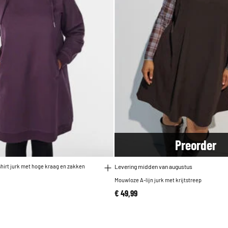
Pre
order
hirt jurk met hoge kraag en zakken
Levering midden van augustus
Mouwloze A-lijn jurk met krijtstreep
€ 49,99