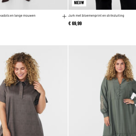
NIEUW
olkadots en lange mouwen
Jurk met bloemenprint en striksluiting
€ 69,99