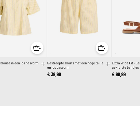
blouse in een los pasvorm
Gestreepte shorts met een hoge taille
Extra Wide Fit - L
en los pasvorm
gekruiste bandjes
€ 39,99
€ 99,99