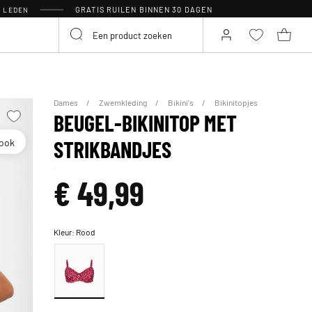
GRATIS RUILEN BINNEN 30 DAGEN
R LEDEN
Dames
Zwemkleding
Bikini's
Bikinitopjes
BEUGEL-BIKINITOP MET
look
STRIKBANDJES
€ 49,99
Kleur:
Rood