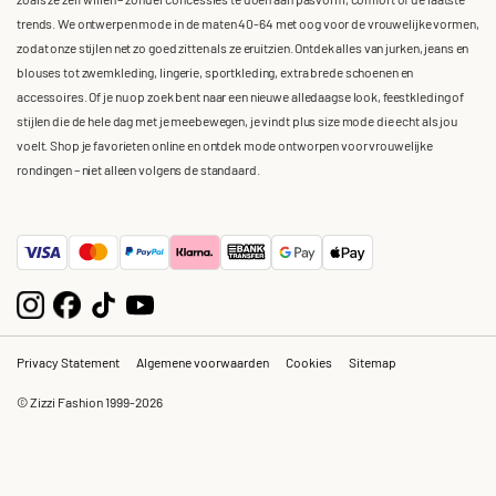
trends. We ontwerpen mode in de maten 40-64 met oog voor de vrouwelijke vormen,
zodat onze stijlen net zo goed zitten als ze eruitzien. Ontdek alles van jurken, jeans en
blouses tot zwemkleding, lingerie, sportkleding, extra brede schoenen en
accessoires. Of je nu op zoek bent naar een nieuwe alledaagse look, feestkleding of
stijlen die de hele dag met je meebewegen, je vindt plus size mode die echt als jou
voelt. Shop je favorieten online en ontdek mode ontworpen voor vrouwelijke
rondingen – niet alleen volgens de standaard.
Privacy Statement
Algemene voorwaarden
Cookies
Sitemap
© Zizzi Fashion 1999-2026