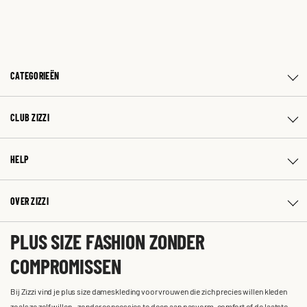
CATEGORIEËN
CLUB ZIZZI
HELP
OVER ZIZZI
PLUS SIZE FASHION ZONDER
COMPROMISSEN
Bij Zizzi vind je plus size dameskleding voor vrouwen die zich precies willen kleden
zoals ze zelf willen – zonder concessies te doen aan pasvorm, comfort of de laatste