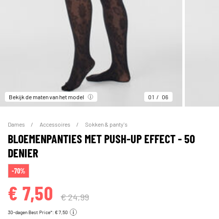
Bekijk de maten van het model
01
06
Dames
Accessoires
Sokken & panty's
BLOEMENPANTIES MET PUSH-UP EFFECT - 50
DENIER
-70%
€ 7,50
€ 24,99
30-dagen Best Price*: € 7,50