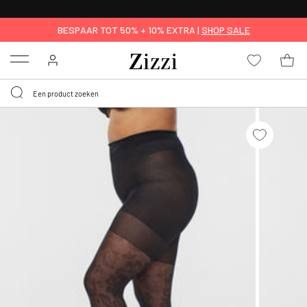
KRIJG BEZORGING VOOR 0,95€*
BESPAAR TOT 50% + 10% EXTRA |
SHOP SALE
Menu