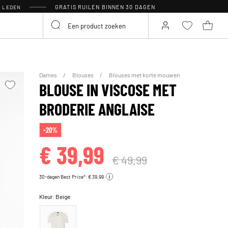
GRATIS RUILEN BINNEN 30 DAGEN
R LEDEN
Dames
Blouses
Blouses met korte mouwen
BLOUSE IN VISCOSE MET
BRODERIE ANGLAISE
-20%
€ 39,99
€ 49,99
30-dagen Best Price*: € 39,99
Kleur:
Beige