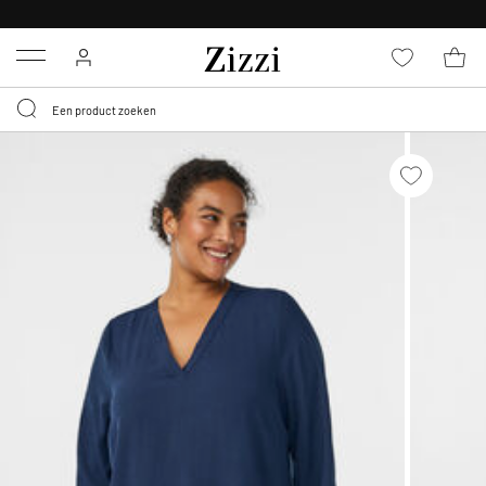
KRIJG BEZORGING VOOR 0,95€*
Menu