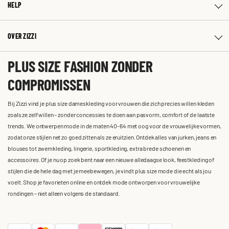
HELP
OVER ZIZZI
PLUS SIZE FASHION ZONDER
COMPROMISSEN
Bij Zizzi vind je plus size dameskleding voor vrouwen die zich precies willen kleden
zoals ze zelf willen – zonder concessies te doen aan pasvorm, comfort of de laatste
trends. We ontwerpen mode in de maten 40-64 met oog voor de vrouwelijke vormen,
zodat onze stijlen net zo goed zitten als ze eruitzien. Ontdek alles van jurken, jeans en
blouses tot zwemkleding, lingerie, sportkleding, extra brede schoenen en
accessoires. Of je nu op zoek bent naar een nieuwe alledaagse look, feestkleding of
stijlen die de hele dag met je meebewegen, je vindt plus size mode die echt als jou
voelt. Shop je favorieten online en ontdek mode ontworpen voor vrouwelijke
rondingen – niet alleen volgens de standaard.