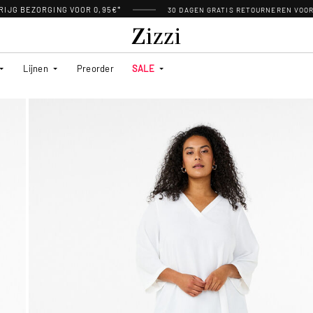
RIJG BEZORGING VOOR 0,95€*
30 DAGEN GRATIS RETOURNEREN VOO
Lijnen
Preorder
SALE