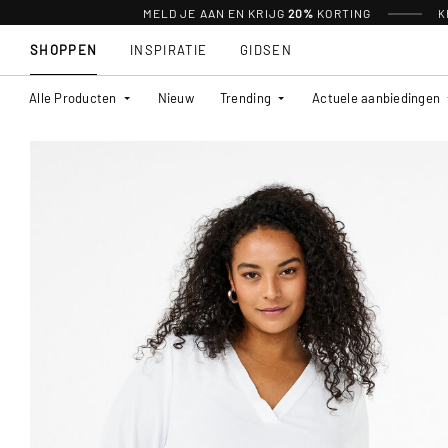
MELD JE AAN EN KRIJG
20%
KORTING
K
SHOPPEN
INSPIRATIE
GIDSEN
Alle Producten
Nieuw
Trending
Actuele aanbiedingen