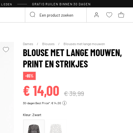
GRATIS RUILEN BINNEN 30 DAGEN
R LEDEN
Dames
Blouses
Blouses met lange mouwen
BLOUSE MET LANGE MOUWEN,
PRINT EN STRIKJES
-65%
€ 14,00
€ 39,99
30-dagen Best Price*: € 14,00
Kleur:
Zwart