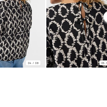
04
08
05