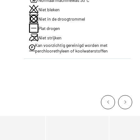
Normaal machinewas 30°C
Niet bleken
Niet in de droogtrommel
Plat drogen
Niet strijken
Kan voorzichtig gereinigd worden met
perchloorethyleen of koolwaterstoffen