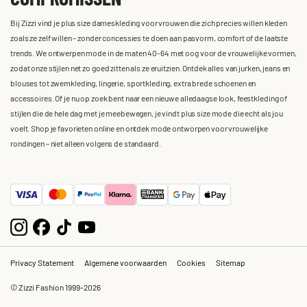
Bij Zizzi vind je plus size dameskleding voor vrouwen die zich precies willen kleden
zoals ze zelf willen – zonder concessies te doen aan pasvorm, comfort of de laatste
trends. We ontwerpen mode in de maten 40-64 met oog voor de vrouwelijke vormen,
zodat onze stijlen net zo goed zitten als ze eruitzien. Ontdek alles van jurken, jeans en
blouses tot zwemkleding, lingerie, sportkleding, extra brede schoenen en
accessoires. Of je nu op zoek bent naar een nieuwe alledaagse look, feestkleding of
stijlen die de hele dag met je meebewegen, je vindt plus size mode die echt als jou
voelt. Shop je favorieten online en ontdek mode ontworpen voor vrouwelijke
rondingen – niet alleen volgens de standaard.
Privacy Statement
Algemene voorwaarden
Cookies
Sitemap
© Zizzi Fashion 1999-2026