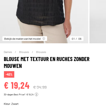
Bekijk de maten van het model
01
06
Dames
Blouses
Blouses
BLOUSE MET TEXTUUR EN RUCHES ZONDER
MOUWEN
-45%
€ 19,24
€ 34,99
30-dagen Best Price*: € 19,24
Kleur:
Zwart