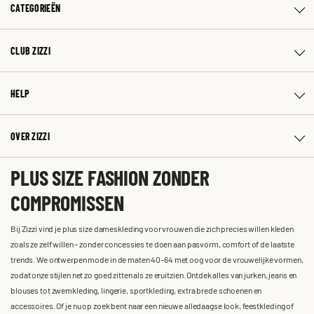
CATEGORIEËN
CLUB ZIZZI
HELP
OVER ZIZZI
PLUS SIZE FASHION ZONDER
COMPROMISSEN
Bij Zizzi vind je plus size dameskleding voor vrouwen die zich precies willen kleden
zoals ze zelf willen – zonder concessies te doen aan pasvorm, comfort of de laatste
trends. We ontwerpen mode in de maten 40-64 met oog voor de vrouwelijke vormen,
zodat onze stijlen net zo goed zitten als ze eruitzien. Ontdek alles van jurken, jeans en
blouses tot zwemkleding, lingerie, sportkleding, extra brede schoenen en
accessoires. Of je nu op zoek bent naar een nieuwe alledaagse look, feestkleding of