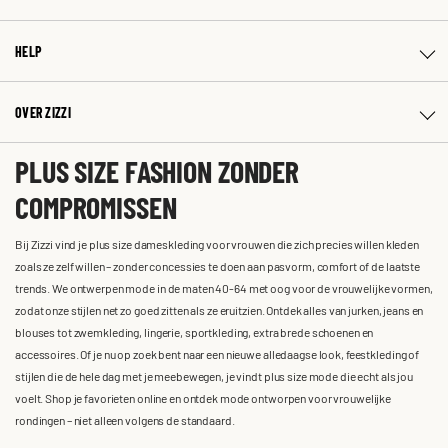
HELP
OVER ZIZZI
PLUS SIZE FASHION ZONDER
COMPROMISSEN
Bij Zizzi vind je plus size dameskleding voor vrouwen die zich precies willen kleden
zoals ze zelf willen – zonder concessies te doen aan pasvorm, comfort of de laatste
trends. We ontwerpen mode in de maten 40-64 met oog voor de vrouwelijke vormen,
zodat onze stijlen net zo goed zitten als ze eruitzien. Ontdek alles van jurken, jeans en
blouses tot zwemkleding, lingerie, sportkleding, extra brede schoenen en
accessoires. Of je nu op zoek bent naar een nieuwe alledaagse look, feestkleding of
stijlen die de hele dag met je meebewegen, je vindt plus size mode die echt als jou
voelt. Shop je favorieten online en ontdek mode ontworpen voor vrouwelijke
rondingen – niet alleen volgens de standaard.