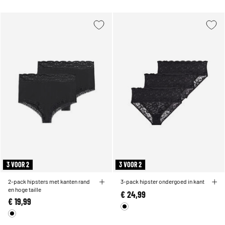
3 VOOR 2
3 VOOR 2
2-pack hipsters met kanten rand
3-pack hipster ondergoed in kant
en hoge taille
€ 24,99
€ 19,99