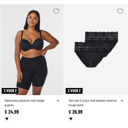
3 VOOR 2
3 VOOR 2
Katoenen panties met lange
Set van 2 slips met kanten rand en
pijpen
hoge taille
€ 24,99
€ 26,99