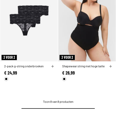
3 VOOR 2
3 VOOR 2
2-pack g-string onderbroeken
Shapewear string met hoge taille
€ 24,99
€ 26,99
Toon 8 van 8 producten