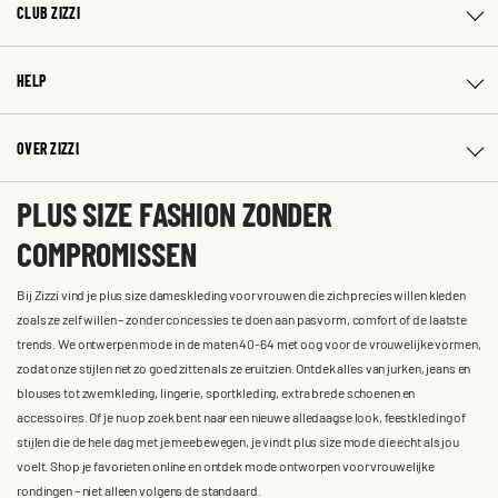
CLUB ZIZZI
HELP
OVER ZIZZI
PLUS SIZE FASHION ZONDER
COMPROMISSEN
Bij Zizzi vind je plus size dameskleding voor vrouwen die zich precies willen kleden
zoals ze zelf willen – zonder concessies te doen aan pasvorm, comfort of de laatste
trends. We ontwerpen mode in de maten 40-64 met oog voor de vrouwelijke vormen,
zodat onze stijlen net zo goed zitten als ze eruitzien. Ontdek alles van jurken, jeans en
blouses tot zwemkleding, lingerie, sportkleding, extra brede schoenen en
accessoires. Of je nu op zoek bent naar een nieuwe alledaagse look, feestkleding of
stijlen die de hele dag met je meebewegen, je vindt plus size mode die echt als jou
voelt. Shop je favorieten online en ontdek mode ontworpen voor vrouwelijke
rondingen – niet alleen volgens de standaard.