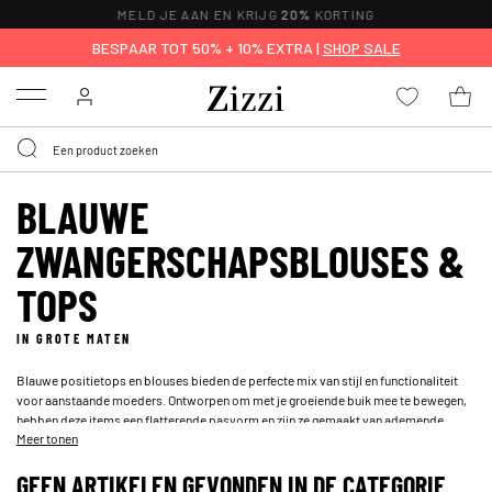
MELD JE AAN EN KRIJG
20%
KORTING
BESPAAR TOT 50% + 10% EXTRA |
SHOP SALE
Menu
BLAUWE
ZWANGERSCHAPSBLOUSES &
TOPS
IN GROTE MATEN
Blauwe positietops en blouses bieden de perfecte mix van stijl en functionaliteit
voor aanstaande moeders. Ontworpen om met je groeiende buik mee te bewegen,
hebben deze items een flatterende pasvorm en zijn ze gemaakt van ademende,
Meer tonen
rekbare stoffen voor optimaal comfort, de hele dag door. Of je nu op zoek bent naar
een klassieke blauwe positiebloes of een casual blauwe positietop, deze
GEEN ARTIKELEN GEVONDEN IN DE CATEGORIE
essentials combineren moeiteloos functionaliteit met een tijdloze uitstraling.