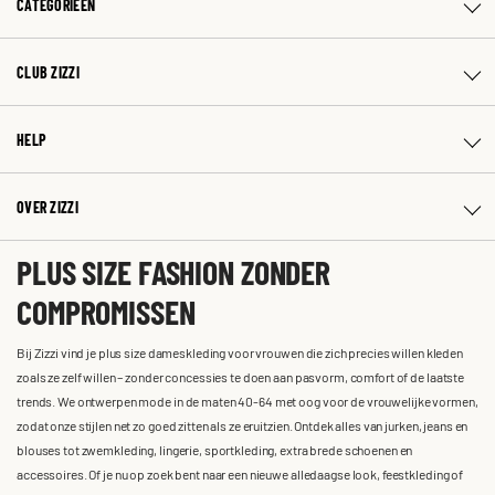
CATEGORIEËN
CLUB ZIZZI
HELP
OVER ZIZZI
PLUS SIZE FASHION ZONDER
COMPROMISSEN
Bij Zizzi vind je plus size dameskleding voor vrouwen die zich precies willen kleden
zoals ze zelf willen – zonder concessies te doen aan pasvorm, comfort of de laatste
trends. We ontwerpen mode in de maten 40-64 met oog voor de vrouwelijke vormen,
zodat onze stijlen net zo goed zitten als ze eruitzien. Ontdek alles van jurken, jeans en
blouses tot zwemkleding, lingerie, sportkleding, extra brede schoenen en
accessoires. Of je nu op zoek bent naar een nieuwe alledaagse look, feestkleding of