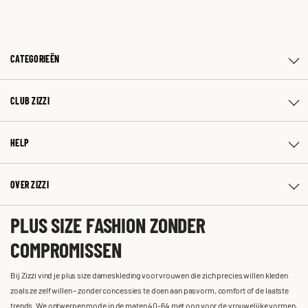
CATEGORIEËN
CLUB ZIZZI
HELP
OVER ZIZZI
PLUS SIZE FASHION ZONDER
COMPROMISSEN
Bij Zizzi vind je plus size dameskleding voor vrouwen die zich precies willen kleden
zoals ze zelf willen – zonder concessies te doen aan pasvorm, comfort of de laatste
trends. We ontwerpen mode in de maten 40-64 met oog voor de vrouwelijke vormen,