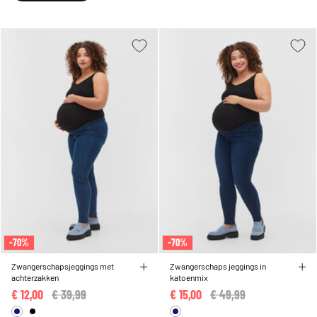
-70%
-70%
Zwangerschapsjeggings met
Zwangerschaps jeggings in
achterzakken
katoenmix
€ 12,00
Price reduced from
€ 39,99
to
€ 15,00
Price reduced from
€ 49,99
to