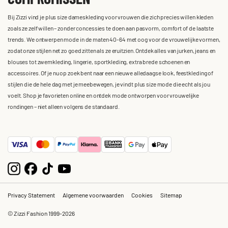
Bij Zizzi vind je plus size dameskleding voor vrouwen die zich precies willen kleden
zoals ze zelf willen – zonder concessies te doen aan pasvorm, comfort of de laatste
trends. We ontwerpen mode in de maten 40-64 met oog voor de vrouwelijke vormen,
zodat onze stijlen net zo goed zitten als ze eruitzien. Ontdek alles van jurken, jeans en
blouses tot zwemkleding, lingerie, sportkleding, extra brede schoenen en
accessoires. Of je nu op zoek bent naar een nieuwe alledaagse look, feestkleding of
stijlen die de hele dag met je meebewegen, je vindt plus size mode die echt als jou
voelt. Shop je favorieten online en ontdek mode ontworpen voor vrouwelijke
rondingen – niet alleen volgens de standaard.
Privacy Statement
Algemene voorwaarden
Cookies
Sitemap
© Zizzi Fashion 1999-2026