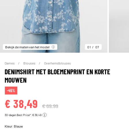
Bekijk de maten van het model
01
07
Dames
Blouses
Overhemdblouses
DENIMSHIRT MET BLOEMENPRINT EN KORTE
MOUWEN
-45%
€ 38,49
€ 69,99
30-dagen Best Price*: € 38,49
Kleur:
Blauw