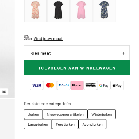
Vind jouw maat
Kies maat
TOEVOEGEN AAN WINKELWAGEN
06
Gerelateerde categorieën
Jurken
Nieuwe zomer artikelen
Winterjurken
Lange jurken
Feestjurken
Avondjurken