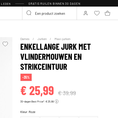
GRATIS RUILEN BINNEN 30 DAGEN
R LEDEN
Dames
Jurken
Maxi-jurken
ENKELLANGE JURK MET
VLINDERMOUWEN EN
STRIKCEINTUUR
-35%
€ 25,99
€ 39,99
30-dagen Best Price*: € 25,99
Kleur:
Roze