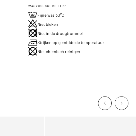
WASVOORSCHRIFTEN:
Fijne was 30°C
Niet bleken
Niet in de droogtrommel
Strijken op gemiddelde temperatuur
Niet chemisch reinigen