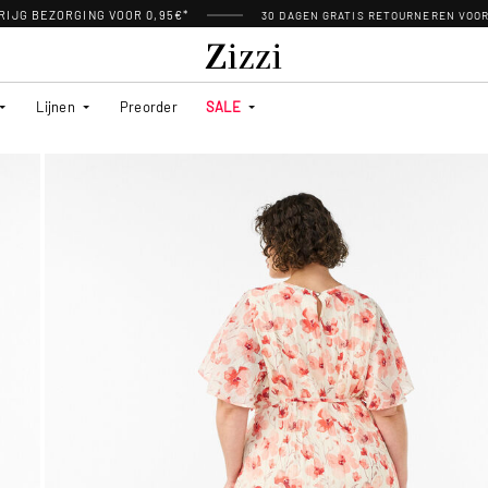
RIJG BEZORGING VOOR 0,95€*
30 DAGEN GRATIS RETOURNEREN VOO
Lijnen
Preorder
SALE