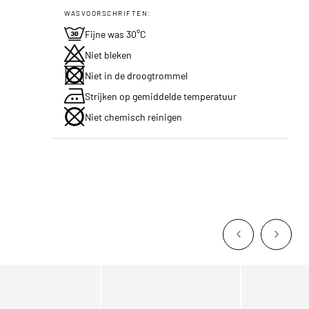
WASVOORSCHRIFTEN:
Fijne was 30°C
Niet bleken
Niet in de droogtrommel
Strijken op gemiddelde temperatuur
Niet chemisch reinigen