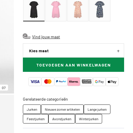
Vind jouw maat
Kies maat
TOEVOEGEN AAN WINKELWAGEN
07
Gerelateerde categorieën
Jurken
Nieuwe zomer artikelen
Lange jurken
Feestjurken
Avondjurken
Winterjurken