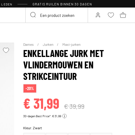
GRATIS RUILEN BINNEN 30 DAGEN
R LEDEN
Dames
Jurken
Maxi-jurken
ENKELLANGE JURK MET
VLINDERMOUWEN EN
STRIKCEINTUUR
-20%
€ 31,99
€ 39,99
30-dagen Best Price*: € 31,99
Kleur:
Zwart