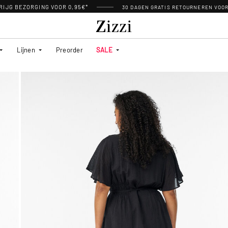
RIJG BEZORGING VOOR 0,95€*
30 DAGEN GRATIS RETOURNEREN VOO
Lijnen
Preorder
SALE