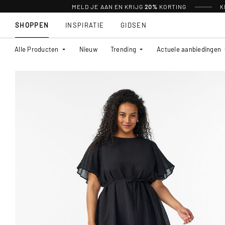
MELD JE AAN EN KRIJG
20%
KORTING
K
SHOPPEN
INSPIRATIE
GIDSEN
Alle Producten
Nieuw
Trending
Actuele aanbiedingen