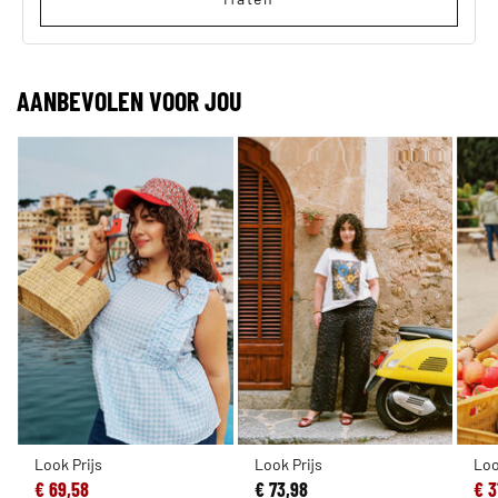
AANBEVOLEN VOOR JOU
Look Prijs
Look Prijs
Loo
€ 69,58
€ 73,98
€ 3