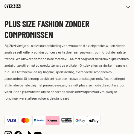
OVER ZIZZI
PLUS SIZE FASHION ZONDER
COMPROMISSEN
Bij Zizzi vind je plus size dameskleding voor vrouwen die zich precies willen kleden
zoals ze zelf willen – zonder concessies te doen aan pasvorm, comfort of de laatste
trends. We ontwerpen mode in de maten 40-64 met oog voor de vrouwelijke vormen,
zodat onze stijlen net zo goed zitten als ze eruitzien. Ontdek alles van jurken, jeans en
blouses tot zwemkleding, lingerie, sportkleding, extra brede schoenen en
accessoires. Of je nu op zoek bent naar een nieuwe alledaagse look, feestkleding of
stijlen die de hele dag met je meebewegen, je vindt plus size mode die echt als jou
voelt. Shop je favorieten online en ontdek mode ontworpen voor vrouwelijke
rondingen – niet alleen volgens de standaard.