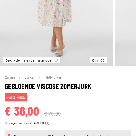
Bekijk de maten van het model
01
05
Dames
Jurken
Midi-jurken
GEBLOEMDE VISCOSE ZOMERJURK
-50% +10%
€ 36,00
€ 79,99
30-dagen Best Price*: € 36,00